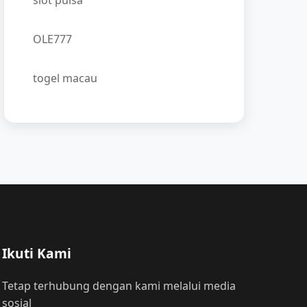
slot pulsa
OLE777
togel macau
Ikuti Kami
Tetap terhubung dengan kami melalui media
sosial