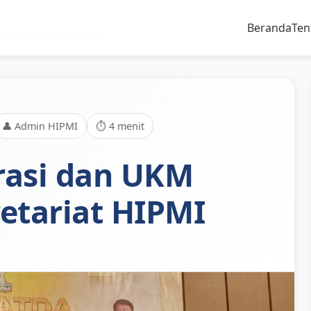
Beranda
Ten
gi Sekretariat HIPMI
👤 Admin HIPMI
⏱️ 4 menit
rasi dan UKM
etariat HIPMI