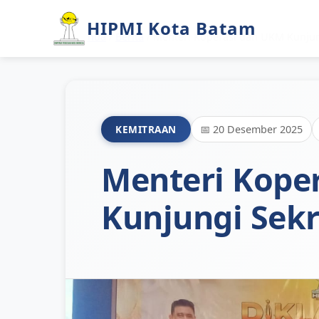
HIPMI Kota Batam
Beranda
/
Berita
/ Menteri Koperasi dan UKM Kunjun
KEMITRAAN
📅 20 Desember 2025
Menteri Kope
Kunjungi Sekr