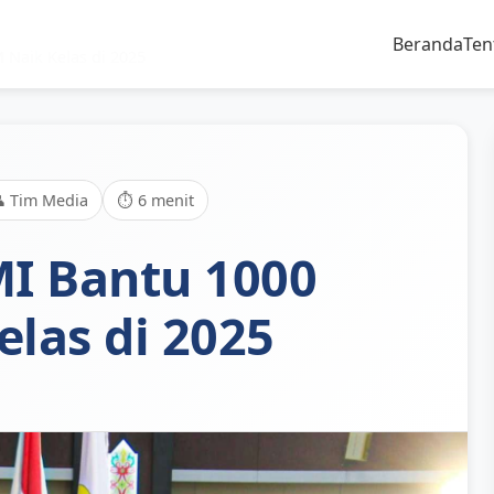
Beranda
Ten
Naik Kelas di 2025
 Tim Media
⏱️ 6 menit
I Bantu 1000
las di 2025