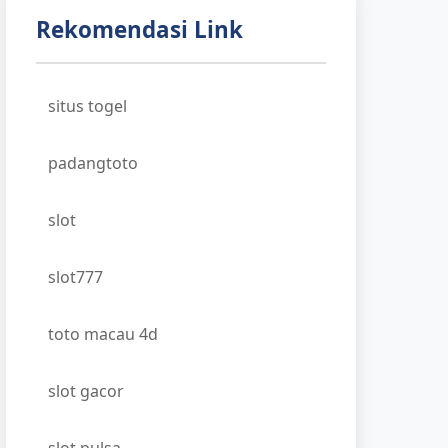
Rekomendasi Link
situs togel
padangtoto
slot
slot777
toto macau 4d
slot gacor