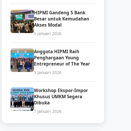
HIPMI Gandeng 5 Bank
Besar untuk Kemudahan
Akses Modal
5 Januari 2026
Anggota HIPMI Raih
Penghargaan Young
Entrepreneur of The Year
3 Januari 2026
Workshop Ekspor-Impor
Khusus UMKM Segera
Dibuka
1 Januari 2026