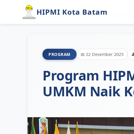
HIPMI Kota Batam
Beranda
/
Berita
/ Program HIPMI Bantu 1000 UMKM 
PROGRAM
📅 22 Desember 2025

Program HIPM
UMKM Naik Ke